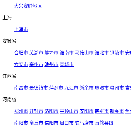
大兴安岭地区
上海
上海市
安徽省
合肥市
芜湖市
蚌埠市
淮南市
马鞍山市
淮北市
铜陵市
安
六安市
亳州市
池州市
宣城市
江西省
南昌市
景德镇市
萍乡市
九江市
新余市
鹰潭市
赣州市
吉
河南省
郑州市
开封市
洛阳市
平顶山市
安阳市
鹤壁市
新乡市
焦
南阳市
商丘市
信阳市
周口市
驻马店市
直辖县级