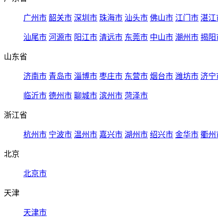
广州市
韶关市
深圳市
珠海市
汕头市
佛山市
江门市
湛江
汕尾市
河源市
阳江市
清远市
东莞市
中山市
潮州市
揭阳
山东省
济南市
青岛市
淄博市
枣庄市
东营市
烟台市
潍坊市
济宁
临沂市
德州市
聊城市
滨州市
菏泽市
浙江省
杭州市
宁波市
温州市
嘉兴市
湖州市
绍兴市
金华市
衢州
北京
北京市
天津
天津市