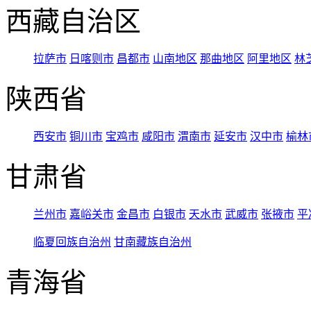
西藏自治区
拉萨市
日喀则市
昌都市
山南地区
那曲地区
阿里地区
林
陕西省
西安市
铜川市
宝鸡市
咸阳市
渭南市
延安市
汉中市
榆林
甘肃省
兰州市
嘉峪关市
金昌市
白银市
天水市
武威市
张掖市
平
临夏回族自治州
甘南藏族自治州
青海省