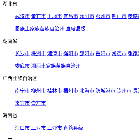
湖北省
武汉市
黄石市
十堰市
宜昌市
襄阳市
鄂州市
荆门市
孝感
恩施土家族苗族自治州
直辖县级
湖南省
长沙市
株洲市
湘潭市
衡阳市
邵阳市
岳阳市
常德市
张家
娄底市
湘西土家族苗族自治州
广西壮族自治区
南宁市
柳州市
桂林市
梧州市
北海市
防城港市
钦州市
贵
来宾市
崇左市
海南省
海口市
三亚市
三沙市
直辖县级