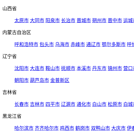
山西省
太原市
大同市
阳泉市
长治市
晋城市
朔州市
晋中市
运城
内蒙古自治区
呼和浩特市
包头市
乌海市
赤峰市
通辽市
鄂尔多斯市
呼
辽宁省
沈阳市
大连市
鞍山市
抚顺市
本溪市
丹东市
锦州市
营口
朝阳市
葫芦岛市
金普新区
吉林省
长春市
吉林市
四平市
辽源市
通化市
白山市
松原市
白城
黑龙江省
哈尔滨市
齐齐哈尔市
鸡西市
鹤岗市
双鸭山市
大庆市
伊