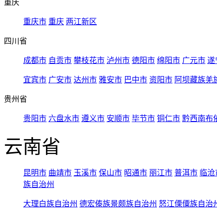
重庆
重庆市
重庆
两江新区
四川省
成都市
自贡市
攀枝花市
泸州市
德阳市
绵阳市
广元市
遂
宜宾市
广安市
达州市
雅安市
巴中市
资阳市
阿坝藏族羌
贵州省
贵阳市
六盘水市
遵义市
安顺市
毕节市
铜仁市
黔西南布
云南省
昆明市
曲靖市
玉溪市
保山市
昭通市
丽江市
普洱市
临沧
族自治州
大理白族自治州
德宏傣族景颇族自治州
怒江傈僳族自治