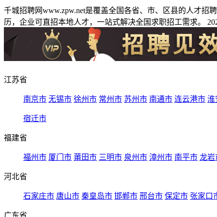
千城招聘网www.zpw.net是覆盖全国各省、市、区县的人
历，企业可直招本地人才，一站式解决全国求职招工需求。 2026
江苏省
南京市
无锡市
徐州市
常州市
苏州市
南通市
连云港市
淮
宿迁市
福建省
福州市
厦门市
莆田市
三明市
泉州市
漳州市
南平市
龙岩
河北省
石家庄市
唐山市
秦皇岛市
邯郸市
邢台市
保定市
张家口
广东省