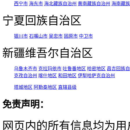
西宁市
海东市
海北藏族自治州
黄南藏族自治州
海南藏族
宁夏回族自治区
银川市
石嘴山市
吴忠市
固原市
中卫市
新疆维吾尔自治区
乌鲁木齐市
克拉玛依市
吐鲁番地区
哈密地区
昌吉回族自
克孜自治州
喀什地区
和田地区
伊犁哈萨克自治州
塔城地区
阿勒泰地区
直辖县级
免责声明：
网页内的所有信息均为用