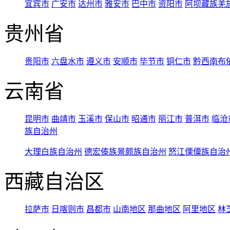
宜宾市
广安市
达州市
雅安市
巴中市
资阳市
阿坝藏族羌
贵州省
贵阳市
六盘水市
遵义市
安顺市
毕节市
铜仁市
黔西南布
云南省
昆明市
曲靖市
玉溪市
保山市
昭通市
丽江市
普洱市
临沧
族自治州
大理白族自治州
德宏傣族景颇族自治州
怒江傈僳族自治
西藏自治区
拉萨市
日喀则市
昌都市
山南地区
那曲地区
阿里地区
林