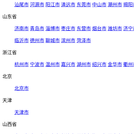
汕尾市
河源市
阳江市
清远市
东莞市
中山市
潮州市
揭阳
山东省
济南市
青岛市
淄博市
枣庄市
东营市
烟台市
潍坊市
济宁
临沂市
德州市
聊城市
滨州市
菏泽市
浙江省
杭州市
宁波市
温州市
嘉兴市
湖州市
绍兴市
金华市
衢州
北京
北京市
天津
天津市
山西省