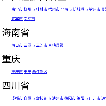
南宁市
柳州市
桂林市
梧州市
北海市
防城港市
钦州市
贵
来宾市
崇左市
海南省
海口市
三亚市
三沙市
直辖县级
重庆
重庆市
重庆
两江新区
四川省
成都市
自贡市
攀枝花市
泸州市
德阳市
绵阳市
广元市
遂