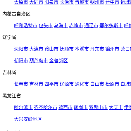
太原市
大同市
阳泉市
长治市
晋城市
朔州市
晋中市
运城
内蒙古自治区
呼和浩特市
包头市
乌海市
赤峰市
通辽市
鄂尔多斯市
呼
辽宁省
沈阳市
大连市
鞍山市
抚顺市
本溪市
丹东市
锦州市
营口
朝阳市
葫芦岛市
金普新区
吉林省
长春市
吉林市
四平市
辽源市
通化市
白山市
松原市
白城
黑龙江省
哈尔滨市
齐齐哈尔市
鸡西市
鹤岗市
双鸭山市
大庆市
伊
大兴安岭地区