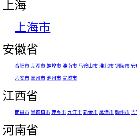
上海
上海市
安徽省
合肥市
芜湖市
蚌埠市
淮南市
马鞍山市
淮北市
铜陵市
安
六安市
亳州市
池州市
宣城市
江西省
南昌市
景德镇市
萍乡市
九江市
新余市
鹰潭市
赣州市
吉
河南省