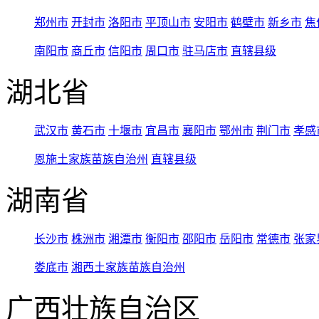
郑州市
开封市
洛阳市
平顶山市
安阳市
鹤壁市
新乡市
焦
南阳市
商丘市
信阳市
周口市
驻马店市
直辖县级
湖北省
武汉市
黄石市
十堰市
宜昌市
襄阳市
鄂州市
荆门市
孝感
恩施土家族苗族自治州
直辖县级
湖南省
长沙市
株洲市
湘潭市
衡阳市
邵阳市
岳阳市
常德市
张家
娄底市
湘西土家族苗族自治州
广西壮族自治区