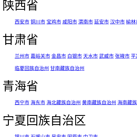
陕西省
西安市
铜川市
宝鸡市
咸阳市
渭南市
延安市
汉中市
榆林
甘肃省
兰州市
嘉峪关市
金昌市
白银市
天水市
武威市
张掖市
平
临夏回族自治州
甘南藏族自治州
青海省
西宁市
海东市
海北藏族自治州
黄南藏族自治州
海南藏族
宁夏回族自治区
银川市
石嘴山市
吴忠市
固原市
中卫市