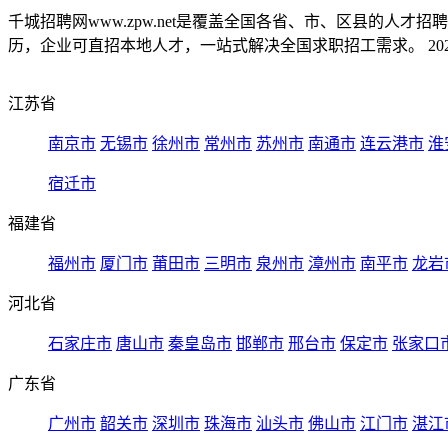
千城招聘网www.zpw.net是覆盖全国各省、市、区县的人
历，企业可直招本地人才，一站式解决全国求职招工需求。 2026
江苏省
南京市
无锡市
徐州市
常州市
苏州市
南通市
连云港市
淮
宿迁市
福建省
福州市
厦门市
莆田市
三明市
泉州市
漳州市
南平市
龙岩
河北省
石家庄市
唐山市
秦皇岛市
邯郸市
邢台市
保定市
张家口
广东省
广州市
韶关市
深圳市
珠海市
汕头市
佛山市
江门市
湛江