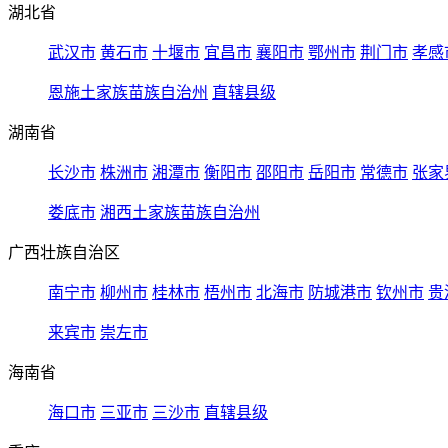
湖北省
武汉市
黄石市
十堰市
宜昌市
襄阳市
鄂州市
荆门市
孝感
恩施土家族苗族自治州
直辖县级
湖南省
长沙市
株洲市
湘潭市
衡阳市
邵阳市
岳阳市
常德市
张家
娄底市
湘西土家族苗族自治州
广西壮族自治区
南宁市
柳州市
桂林市
梧州市
北海市
防城港市
钦州市
贵
来宾市
崇左市
海南省
海口市
三亚市
三沙市
直辖县级