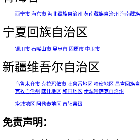
西宁市
海东市
海北藏族自治州
黄南藏族自治州
海南藏族
宁夏回族自治区
银川市
石嘴山市
吴忠市
固原市
中卫市
新疆维吾尔自治区
乌鲁木齐市
克拉玛依市
吐鲁番地区
哈密地区
昌吉回族自
克孜自治州
喀什地区
和田地区
伊犁哈萨克自治州
塔城地区
阿勒泰地区
直辖县级
免责声明：