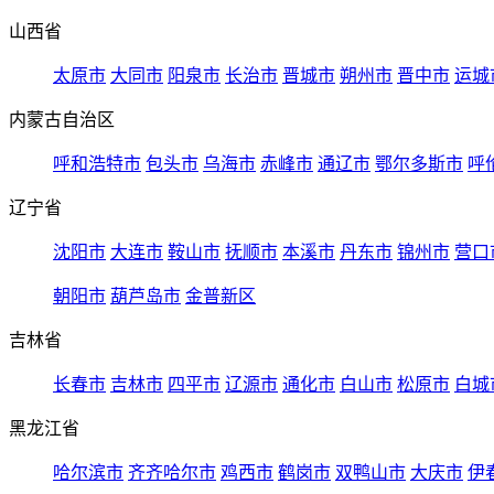
山西省
太原市
大同市
阳泉市
长治市
晋城市
朔州市
晋中市
运城
内蒙古自治区
呼和浩特市
包头市
乌海市
赤峰市
通辽市
鄂尔多斯市
呼
辽宁省
沈阳市
大连市
鞍山市
抚顺市
本溪市
丹东市
锦州市
营口
朝阳市
葫芦岛市
金普新区
吉林省
长春市
吉林市
四平市
辽源市
通化市
白山市
松原市
白城
黑龙江省
哈尔滨市
齐齐哈尔市
鸡西市
鹤岗市
双鸭山市
大庆市
伊