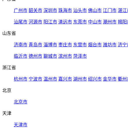
广州市
韶关市
深圳市
珠海市
汕头市
佛山市
江门市
湛江
汕尾市
河源市
阳江市
清远市
东莞市
中山市
潮州市
揭阳
山东省
济南市
青岛市
淄博市
枣庄市
东营市
烟台市
潍坊市
济宁
临沂市
德州市
聊城市
滨州市
菏泽市
浙江省
杭州市
宁波市
温州市
嘉兴市
湖州市
绍兴市
金华市
衢州
北京
北京市
天津
天津市