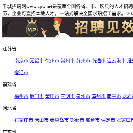
千城招聘网www.zpw.net是覆盖全国各省、市、区县的人
历，企业可直招本地人才，一站式解决全国求职招工需求。 2026
江苏省
南京市
无锡市
徐州市
常州市
苏州市
南通市
连云港市
淮
宿迁市
福建省
福州市
厦门市
莆田市
三明市
泉州市
漳州市
南平市
龙岩
河北省
石家庄市
唐山市
秦皇岛市
邯郸市
邢台市
保定市
张家口
广东省