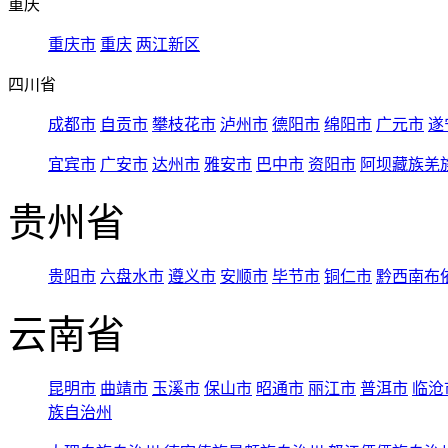
重庆
重庆市
重庆
两江新区
四川省
成都市
自贡市
攀枝花市
泸州市
德阳市
绵阳市
广元市
遂
宜宾市
广安市
达州市
雅安市
巴中市
资阳市
阿坝藏族羌
贵州省
贵阳市
六盘水市
遵义市
安顺市
毕节市
铜仁市
黔西南布
云南省
昆明市
曲靖市
玉溪市
保山市
昭通市
丽江市
普洱市
临沧
族自治州