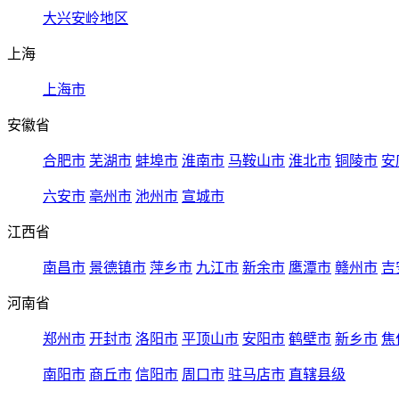
大兴安岭地区
上海
上海市
安徽省
合肥市
芜湖市
蚌埠市
淮南市
马鞍山市
淮北市
铜陵市
安
六安市
亳州市
池州市
宣城市
江西省
南昌市
景德镇市
萍乡市
九江市
新余市
鹰潭市
赣州市
吉
河南省
郑州市
开封市
洛阳市
平顶山市
安阳市
鹤壁市
新乡市
焦
南阳市
商丘市
信阳市
周口市
驻马店市
直辖县级