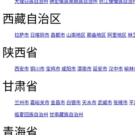
大理白族自治州
德宏傣族景颇族自治州
怒江傈僳族自治
西藏自治区
拉萨市
日喀则市
昌都市
山南地区
那曲地区
阿里地区
林
陕西省
西安市
铜川市
宝鸡市
咸阳市
渭南市
延安市
汉中市
榆林
甘肃省
兰州市
嘉峪关市
金昌市
白银市
天水市
武威市
张掖市
平
临夏回族自治州
甘南藏族自治州
青海省